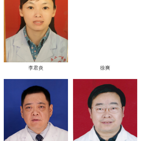
李君炎
徐爽