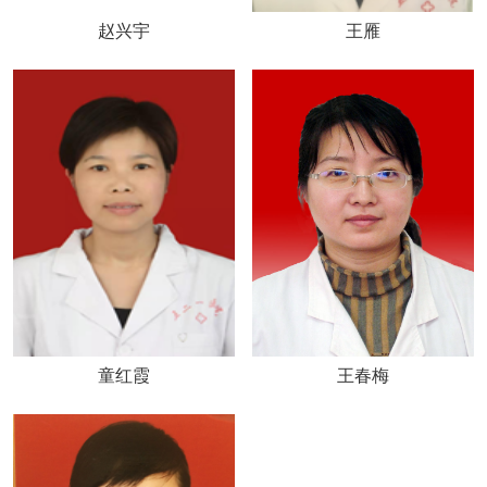
赵兴宇
王雁
童红霞
王春梅