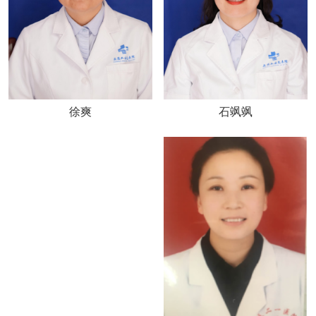
徐爽
石飒飒