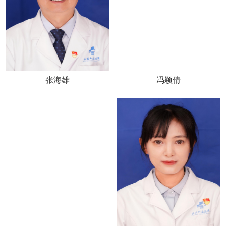
张海雄
冯颖倩