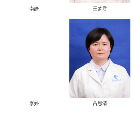
南静
王梦君
李婷
吕思清