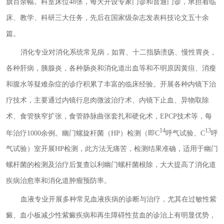
旗百余幅。科室床位48张，每天开设专家门诊和普通门诊，承担着临
床、教学、科研三大任务，先后在国家级杂志发表科技论文五十余
篇。
消化专业对消化系统常见病，如胃、十二指肠溃疡、慢性胃炎，
各种肝病，胰腺炎，各种肠炎和消化道出血等和不明原因黄疸、消瘦
和腹水等疑难杂症的诊疗积累了丰富的临床经验。开展各种内镜下治
疗技术，主要通过内镜行息肉微波治疗术、内镜下止血、异物取除
术、食管狭窄扩张，食管静脉曲张套扎和硬化术，EPCP技术等，每
14
13
年治疗1000余例。幽门螺旋杆菌（HP）检测（即C
呼气试验、C
呼
气试验）室开展HP检测，此方法无痛苦，检测结果准确，适用于幽门
螺杆菌的检测及治疗后复查以利幽门螺杆菌根除，大大提高了消化道
疾病治愈率和消化道肿瘤预防率。
血液专业开展多种常见血液疾病的诊断与治疗，尤其在过敏性紫
癜、血小板减少性紫癜疾病和再生障碍性贫血的诊治上有明显优势，