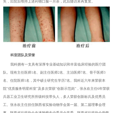
失，出院后维持上述药物口服一月余，此后随访未再复发。
科室团队及荣誉
我科拥有一支具有深厚专业基础知识和丰富临床经验的医疗团
队。现有主任医师1名、副主任医师2名、主治医师7名、骨干医师3
名、住院医师1名，其中硕士研究生学历7名。我科近六年来荣获本
院“优质服务明星科室”及多次荣获“创新示范岗”，张永欢主任6年荣获
兵器工业卫生研究所所级科技带头人，多人荣获创新标兵及优秀员
工。张永欢主任担任陕西省实验动物学会第一届、第二届理事会理
事，陕西省抗癌协会血液肿瘤专业委员会常委，陕西省抗癌协会骨髓