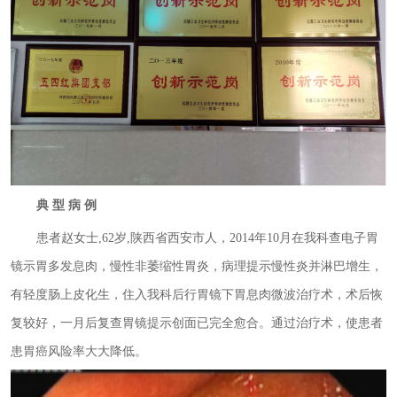
典 型 病 例
患者赵女士,62岁,陕西省西安市人，2014年10月在我科查电子胃
镜示胃多发息肉，慢性非萎缩性胃炎，病理提示慢性炎并淋巴增生，
有轻度肠上皮化生，住入我科后行胃镜下胃息肉微波治疗术，术后恢
复较好，一月后复查胃镜提示创面已完全愈合。通过治疗术，使患者
患胃癌风险率大大降低。