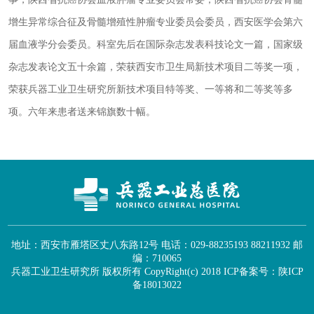
增生异常综合征及骨髓增殖性肿瘤专业委员会委员，西安医学会第六
届血液学分会委员。科室先后在国际杂志发表科技论文一篇，国家级
杂志发表论文五十余篇，荣获西安市卫生局新技术项目二等奖一项，
荣获兵器工业卫生研究所新技术项目特等奖、一等将和二等奖等多
项。六年来患者送来锦旗数十幅。
地址：西安市雁塔区丈八东路12号 电话：029-88235193 88211932 邮
编：710065
兵器工业卫生研究所 版权所有 CopyRight(c) 2018
ICP备案号：陕ICP
备18013022