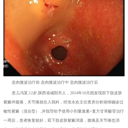
息肉微波治疗前 息肉微波治疗中 息肉微波治疗后
患儿冯某,12岁,陕西省咸阳市人，2014年10月因发现双下肢皮肤
紫癜伴腹痛，关节痛就住入我科，经张永欢主任查房分析病情确诊过
敏性紫癜（混合型） ,并指导给予使用小剂量激素+复方甘草酸苷治疗
一周后，患者恢复较好，双下肢皮肤紫癜消退，腹痛及关节痛也消