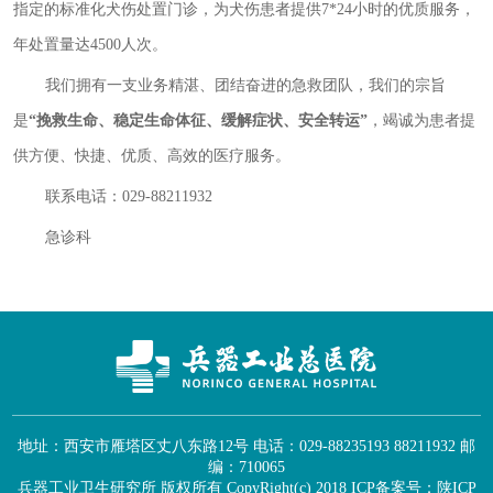
指定的标准化犬伤处置门诊，为犬伤患者提供7*24小时的优质服务，
年处置量达4500人次。
我们拥有一支业务精湛、团结奋进的急救团队，我们的宗旨
是
“挽救生命、
稳定生命体征、缓解症状、安全转运
”
，竭诚为患者提
供方便、快捷、优质、高效的医疗服务。
联系电话：029-88211932
急诊科
地址：西安市雁塔区丈八东路12号 电话：029-88235193 88211932 邮
编：710065
兵器工业卫生研究所 版权所有 CopyRight(c) 2018
ICP备案号：陕ICP