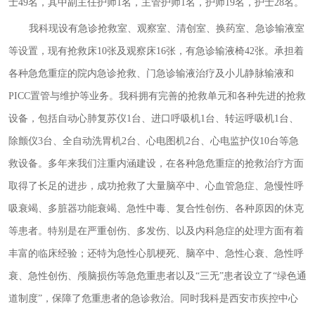
士49名，其中副主任护师1名，主管护师1名，护师19名，护士28名。
我科现设有急诊抢救室、观察室、清创室、换药室、急诊输液室
等设置，现有抢救床10张及观察床16张，有急诊输液椅42张。承担着
各种急危重症的院内急诊抢救、门急诊输液治疗及小儿静脉输液和
PICC置管与维护等业务。我科拥有完善的抢救单元和各种先进的抢救
设备，包括自动心肺复苏仪1台、进口呼吸机1台、转运呼吸机1台、
除颤仪3台、全自动洗胃机2台、心电图机2台、心电监护仪10台等急
救设备。多年来我们注重内涵建设，在各种急危重症的抢救治疗方面
取得了长足的进步，成功抢救了大量脑卒中、心血管急症、急慢性呼
吸衰竭、多脏器功能衰竭、急性中毒、复合性创伤、各种原因的休克
等患者。特别是在严重创伤、多发伤、以及内科急症的处理方面有着
丰富的临床经验；还特为急性心肌梗死、脑卒中、急性心衰、急性呼
衰、急性创伤、颅脑损伤等急危重患者以及“三无”患者设立了“绿色通
道制度”，保障了危重患者的急诊救治。同时我科是西安市疾控中心